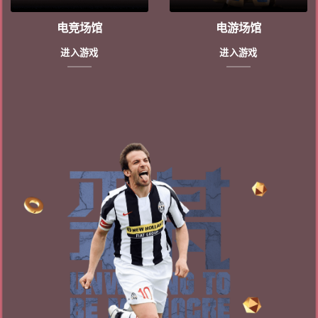
电竞场馆
电游场馆
进入游戏
进入游戏