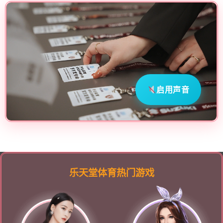
启用声音
乐天堂体育热门游戏